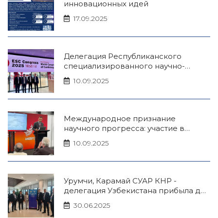
инновационных идей
17.09.2025
Делегация Республиканского
специализированного научно-
практического медицинского
10.09.2025
центра терапии и медицинской
реабилитации на Европейском
конгрессе кардиологов в Мадриде
Международное признание
научного прогресса: участие в
CSANZ 2025 и ISHR 2025
10.09.2025
Урумчи, Карамай СУАР КНР -
делегация Узбекистана прибыла для
участия в престижном Форуме по
30.06.2025
цифровой медицине.