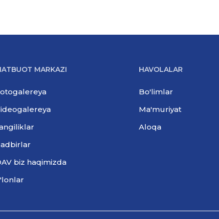
ATBUOT MARKAZI
HAVOLALAR
otogalereya
Bo'limlar
ideogalereya
Ma'muriyat
angiliklar
Aloqa
adbirlar
AV biz haqimizda
'lonlar