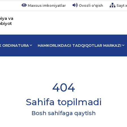
Maxsus imkoniyatlar
Ovozli o'qish
Sayt x
piya va
bbiyot
IK ORDINATURA
HAMKORLIKDAGI TADQIQOTLAR MARKAZI
404
Sahifa topilmadi
Bosh sahifaga qaytish