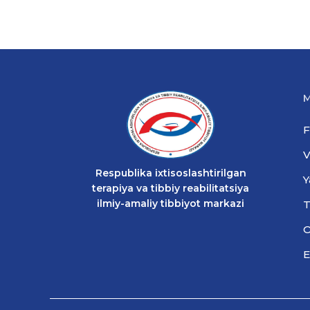
M
F
V
Respublika ixtisoslashtirilgan
Y
terapiya va tibbiy reabilitatsiya
ilmiy-amaliy tibbiyot markazi
T
O
E