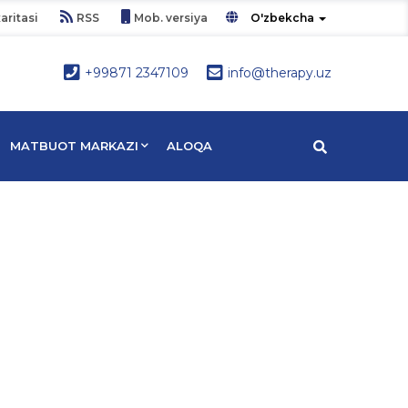
aritasi
RSS
Mob. versiya
O'zbekcha
+99871 2347109
info@therapy.uz
MATBUOT MARKAZI
ALOQA