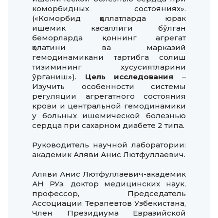
коморбидных состояниях».
(«Коморбид ҳоллатларда юрак
ишемик касаллиги бўлган
беморларда қоннинг агрегат
ҳолатини ва марказий
гемодинамикани тартибга солиш
тизимининг хусусиятларини
ўрганиш»).
Цель исследования
–
Изучить особенности системы
регуляции агрегатного состояния
крови и центральной гемодинамики
у больных ишемической болезнью
сердца при сахарном диабете 2 типа.
Руководитель научной лаборатории:
академик Аляви Анис Лютфуллаевич.
Аляви Анис Лютфуллаевич-академик
АН РУз, доктор медицинских наук,
профессор, Председатель
Ассоциации Терапевтов Узбекистана,
Член Президиума Евразийской