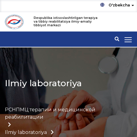
O'zbekcha
Respublika ixtisoslashtirilgan terapiya
va tibbiy reabilitatsiya ilmiy-amaliy
tibbiyot markazi
Ilmiy laboratoriya
РСНПМЦ терапии и медицинской
реабилитации
Ilmiy laboratoriya