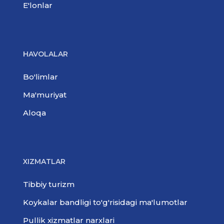
E'lonlar
HAVOLALAR
Bo'limlar
Ma'muriyat
Aloqa
XIZMATLAR
Tibbiy turizm
Koykalar bandligi to'g'risidagi ma'lumotlar
Pullik xizmatlar narxlari