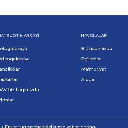
ATBUOT MARKAZI
HAVOLALAR
otogalereya
Biz haqimizda
ideogalereya
Bo'limlar
angiliklar
Ma'muriyat
adbirlar
Aloqa
AV biz haqimizda
'lonlar
l + Enter tugmachalarini bosib xabar bering.