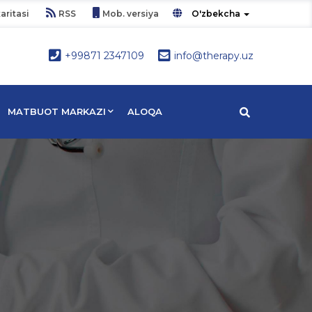
aritasi
RSS
Mob. versiya
O'zbekcha
+99871 2347109
info@therapy.uz
MATBUOT MARKAZI
ALOQA