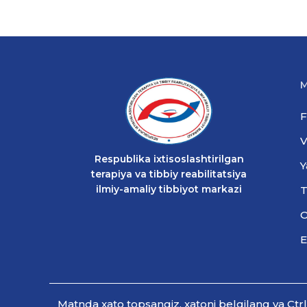
M
F
V
Respublika ixtisoslashtirilgan
Y
terapiya va tibbiy reabilitatsiya
ilmiy-amaliy tibbiyot markazi
T
O
E
Мatnda xato topsangiz, xatoni belgilang va Ctr