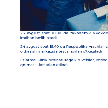
23 avgust soat 10:00 da "Akademik V.Voxid
imtihon bo'lib o'tadi.
24 avgust soat 15:40 da Respublika vrachlar va
o'tkazish markazida test sinovlari o'tkaziladi.
Eslatma: Klinik ordinaturaga kiruvchilar, imti
qolmasliklari talab etiladi.