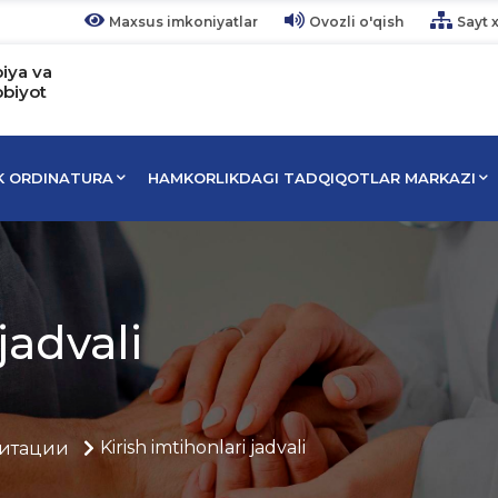
Maxsus imkoniyatlar
Ovozli o'qish
Sayt x
piya va
bbiyot
IK ORDINATURA
HAMKORLIKDAGI TADQIQOTLAR MARKAZI
jadvali
Kirish imtihonlari jadvali
итации