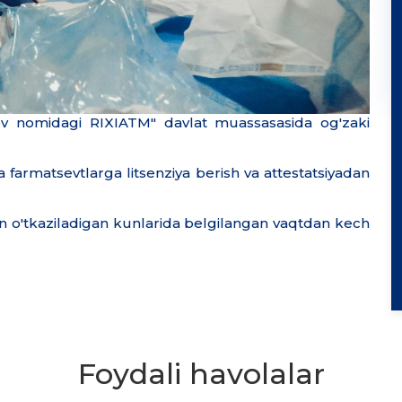
ov nomidagi RIXIATM" davlat muassasasida og'zaki
 farmatsevtlarga litsenziya berish va attestatsiyadan
hon o'tkaziladigan kunlarida belgilangan vaqtdan kech
Foydali havolalar