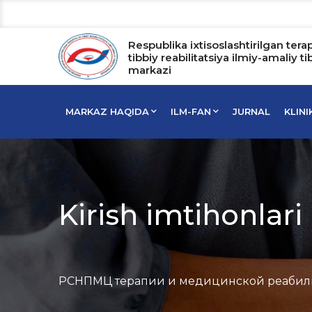
Respublika ixtisoslashtirilgan tera
tibbiy reabilitatsiya ilmiy-amaliy ti
markazi
MARKAZ HAQIDA
ILM-FAN
JURNAL
KLIN
Kirish imtihonlari 
РСНПМЦ терапии и медицинской реабил