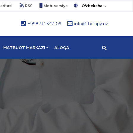
aritasi
RSS
Mob. versiya
O'zbekcha
+99871 2347109
info@therapy.uz
MATBUOT MARKAZI
ALOQA