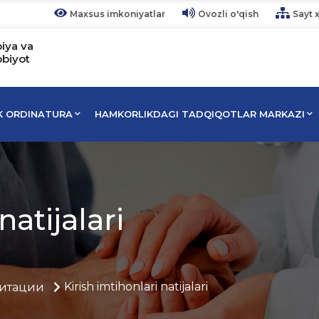
Maxsus imkoniyatlar
Ovozli o'qish
Sayt x
piya va
bbiyot
IK ORDINATURA
HAMKORLIKDAGI TADQIQOTLAR MARKAZI
natijalari
Kirish imtihonlari natijalari
итации