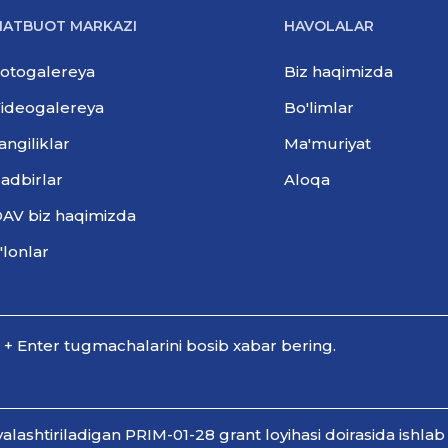
ATBUOT MARKAZI
HAVOLALAR
otogalereya
Biz haqimizda
ideogalereya
Bo'limlar
angiliklar
Ma'muriyat
adbirlar
Aloqa
AV biz haqimizda
'lonlar
l + Enter tugmachalarini bosib xabar bering.
shtiriladigan PRIM-01-28 grant loyihasi doirasida ishlab 