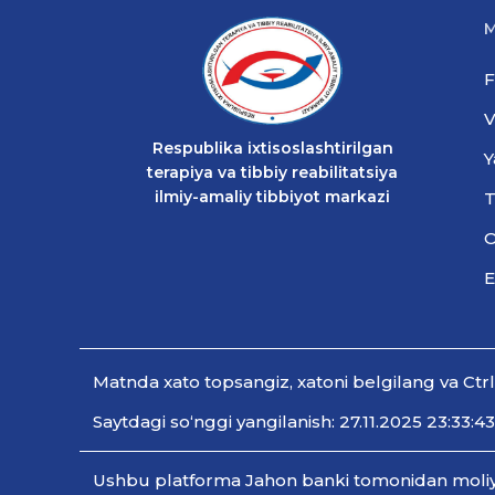
M
F
V
Respublika ixtisoslashtirilgan
Y
terapiya va tibbiy reabilitatsiya
ilmiy-amaliy tibbiyot markazi
T
O
E
Мatnda xato topsangiz, xatoni belgilang va Ctr
Saytdagi so‘nggi yangilanish: 27.11.2025 23:33:43
Ushbu platforma Jahon banki tomonidan moliyala