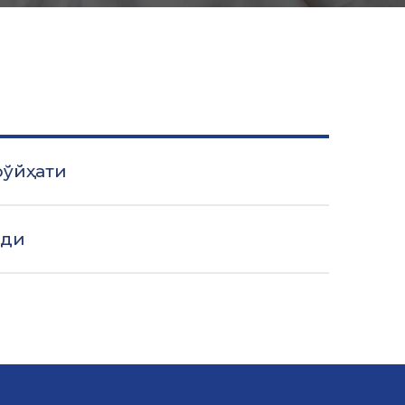
рўйҳати
лди