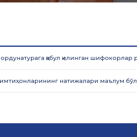
 ордунатурага қабул қилинган шифокорлар 
 имтиҳонларининг натижалари маълум бў