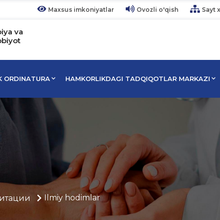
Maxsus imkoniyatlar
Ovozli o'qish
Sayt x
piya va
bbiyot
IK ORDINATURA
HAMKORLIKDAGI TADQIQOTLAR MARKAZI
Ilmiy hodimlar
итации