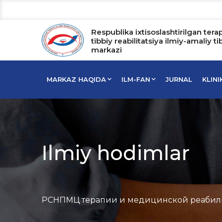
Respublika ixtisoslashtirilgan tera
tibbiy reabilitatsiya ilmiy-amaliy ti
markazi
MARKAZ HAQIDA
ILM-FAN
JURNAL
KLIN
Ilmiy hodimlar
РСНПМЦ терапии и медицинской реабил