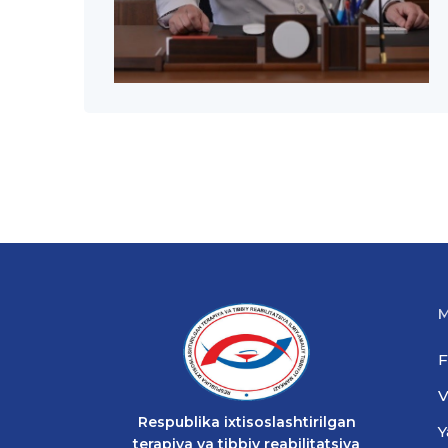
M
F
V
Respublika ixtisoslashtirilgan
Y
terapiya va tibbiy reabilitatsiya