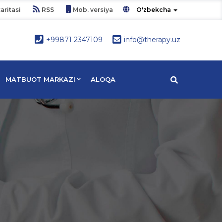
aritasi
RSS
Mob. versiya
O'zbekcha
+99871 2347109
info@therapy.uz
MATBUOT MARKAZI
ALOQA