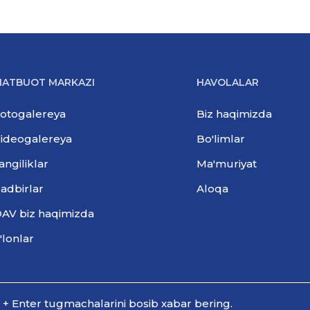
ATBUOT MARKAZI
HAVOLALAR
otogalereya
Biz haqimizda
ideogalereya
Bo'limlar
angiliklar
Ma'muriyat
adbirlar
Aloqa
AV biz haqimizda
'lonlar
l + Enter tugmachalarini bosib xabar bering.