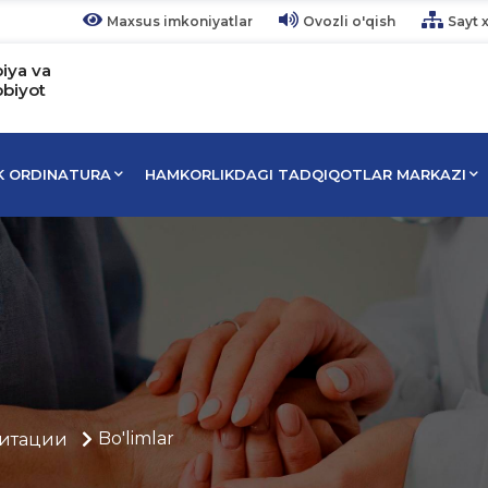
Maxsus imkoniyatlar
Ovozli o'qish
Sayt x
piya va
bbiyot
IK ORDINATURA
HAMKORLIKDAGI TADQIQOTLAR MARKAZI
Bo'limlar
итации