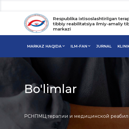
Respublika ixtisoslashtirilgan tera
tibbiy reabilitatsiya ilmiy-amaliy ti
markazi
MARKAZ HAQIDA
ILM-FAN
JURNAL
KLIN
Bo'limlar
РСНПМЦ терапии и медицинской реабил