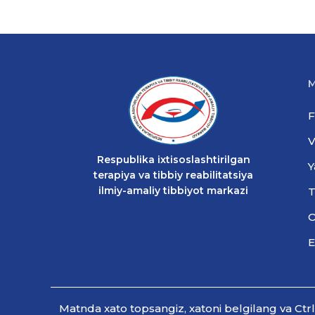
M
F
V
Respublika ixtisoslashtirilgan
Y
terapiya va tibbiy reabilitatsiya
ilmiy-amaliy tibbiyot markazi
T
O
E
Мatnda xato topsangiz, xatoni belgilang va Ctr