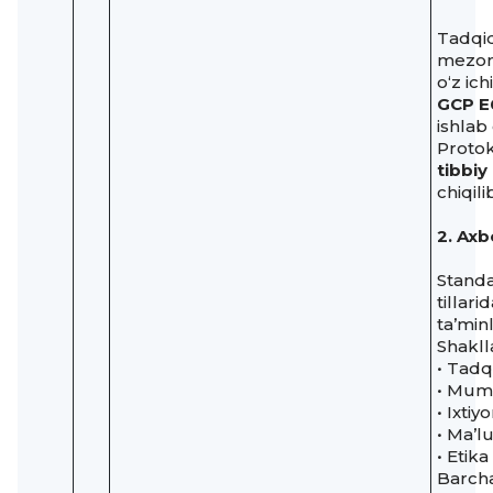
Tadqiq
mezonl
o‘z ich
GCP E
ishlab
Proto
tibbiy
chiqili
2. Axb
Standa
tillar
ta’minl
Shakll
• Tadq
• Mumk
• Ixtiy
• Ma’l
• Etik
Barcha