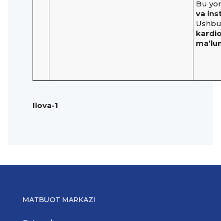
Bu yo
va ins
Ushbu 
kardio
ma’lum
Ilova-1
MATBUOT MARKAZI