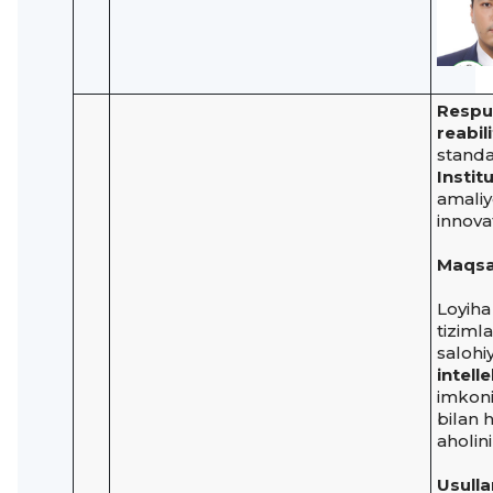
Respub
reabil
standa
Instit
amaliyo
innovat
Maqsa
Loyiha
tiziml
salohi
intelle
imkoni
bilan 
aholini
Usulla