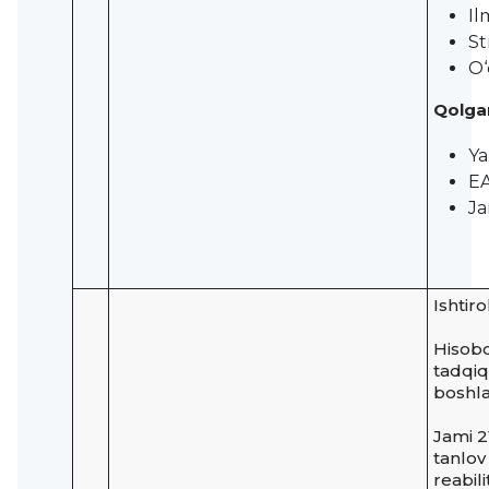
Il
St
O‘
Qolgan
Ya
EA
Ja
Ishtiro
Hisobo
tadqiq
boshla
Jami 2
tanlov
reabil