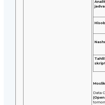
Anali
jadva
Hisob
Nashr
Tahlil
skript
Moslik
Data 
(Open
tomoni