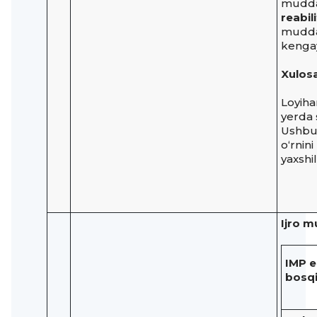
muddat
reabil
muddat
kengay
Xulos
Loyiha
yerda 
Ushbu 
o‘rnin
yaxshi
Ijro m
IMP e
bosq