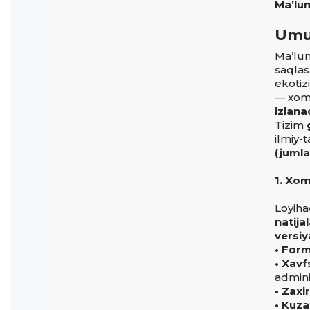
Ma’lum
Umu
Ma’lum
saqlas
ekotiz
— xom 
izlana
Tizim
ilmiy-
(juml
1. Xom
Loyih
natija
versiy
• Form
• Xavfs
admini
• Zaxi
• Kuza