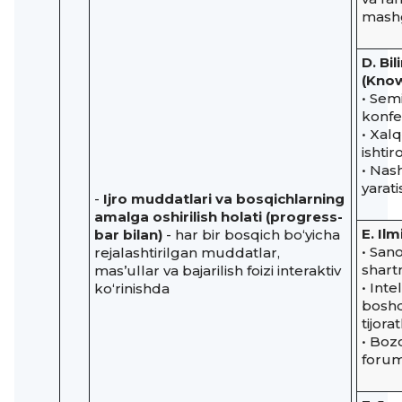
mashg
D. Bi
(Know
• Sem
konfe
• Xal
ishtir
• Nas
yarati
-
Ijro muddatlari va bosqichlarning
amalga oshirilish holati (progress-
E. Il
bar bilan)
- har bir bosqich bo‘yicha
• San
rejalashtirilgan muddatlar,
shart
mas’ullar va bajarilish foizi interaktiv
• Int
ko‘rinishda
boshq
tijora
• Bozo
forum