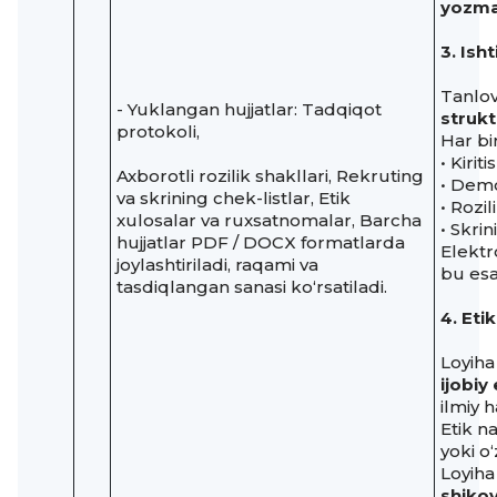
yozma 
3. Isht
Tanlov
- Yuklangan hujjatlar: Tadqiqot
strukt
protokoli,
Har bir
• Kiri
Axborotli rozilik shakllari, Rekruting
• Demo
va skrining chek-listlar, Etik
• Rozil
xulosalar va ruxsatnomalar, Barcha
• Skri
hujjatlar PDF / DOCX formatlarda
Elektr
joylashtiriladi, raqami va
bu esa
tasdiqlangan sanasi ko‘rsatiladi.
4. Eti
Loyih
ijobiy
ilmiy h
Etik n
yoki o
Loyiha
shikoy