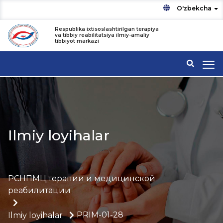
O'zbekcha
Respublika ixtisoslashtirilgan terapiya
va tibbiy reabilitatsiya ilmiy-amaliy
tibbiyot markazi
Ilmiy loyihalar
РСНПМЦ терапии и медицинской
реабилитации
PRIM-01-28
Ilmiy loyihalar