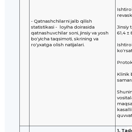
Ishtir
revask
- Qatnashchilarni jalb qilish
statistikasi - loyiha doirasida
Jinsiy
qatnashuvchilar soni, jinsiy va yosh
61,4 ± 
bo‘yicha taqsimoti, skrining va
ro‘yxatga olish natijalari.
Ishtir
ko‘rsa
Protok
Klinik
samara
Shunin
vosital
maqsad
kasalli
quvvat
1. Tad