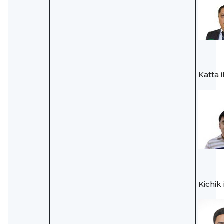
Katta 
Kichik