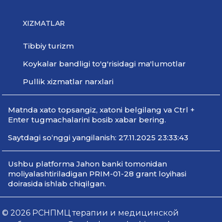
XIZMATLAR
Tibbiy turizm
Koykalar bandligi to'g'risidagi ma'lumotlar
Pullik xizmatlar narxlari
Мatnda xato topsangiz, xatoni belgilang va Ctrl +
Enter tugmachalarini bosib xabar bering.
Saytdagi so‘nggi yangilanish: 27.11.2025 23:33:43
Ushbu platforma Jahon banki tomonidan
moliyalashtiriladigan PRIM-01-28 grant loyihasi
doirasida ishlab chiqilgan.
© 2026 РСНПМЦ терапии и медицинской