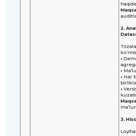
haqida
Maqsa
auditl
2. Ana
Datas
Tozala
ko‘rin
•
Demog
agrega
•
Ma’lu
•
Har b
birlikl
•
Versi
kuzati
Maqsa
ma’lum
3. His
Loyiha