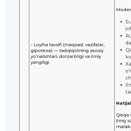
Modern
Su
in
AI
da
- Loyiha tavsifi (maqsad, vazifalar,
Qa
gipoteza) — tadqiqotning asosiy
yo‘nalishlari, dolzarbligi va ilmiy
ko
yangiligi.
Xa
o‘
ch
Il
ta
Natijal
Qisqa 
ilmiy s
malaka