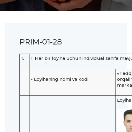
PRIM-01-28
1.
1. Har bir loyiha uchun individual sahifa mavju
«Tadqi
- Loyihaning nomi va kodi
orqali
markaz
Loyiha