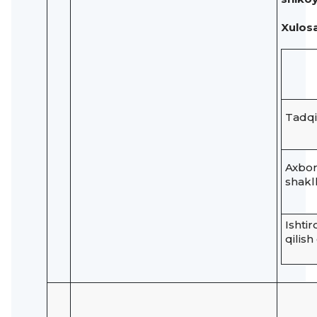
Xulosa
Tadqi
Axboro
shakll
Ishtir
qilish