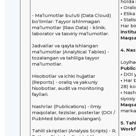
holda 
•
Orali
•
Etika
- Ma’lumotlar buluti (Data Cloud)
•
Statis
bo‘limlar: Tayyor ishlnmagan
Har bi
ma’lumotlar (Raw Data) - klinik,
instit
laborator va tasviriy ma’lumotlar.
Maqsa
Jadvallar va qayta ishlangan
4. Nas
ma’lumotlar (Analytical Tables) -
tozalangan va tahlilga tayyor
Loyiha
ma’lumotlar.
Public
•
DOI y
Hisobotlar va ichki hujjatlar
•
Har b
(Reports) - oraliq va yakuniy
28) ko‘
hisobotlar, audit va monitoring
•
Nashrl
fayllari.
siyosiy 
Maqsa
Nashrlar (Publications) - ilmiy
markazn
maqolalar, tezislar, posterlar (DOI /
PubMed bilan indekslangan).
5. Tah
Workf
Tahlil skriptlari (Analysis Scripts) - R,