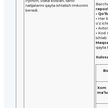
Python, Stata kodlari, tahlil
Barcha
natijalarini qayta ishlatish imkonini
repozi
beradi.
• Qo‘l
•
Har bi
o‘z ich
•
Avtoma
•
Kod m
ishlab
Maqsa
qayta f
Xulosa
Bo
Xom
ma’l