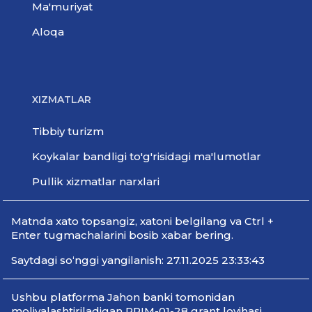
Ma'muriyat
Aloqa
XIZMATLAR
Tibbiy turizm
Koykalar bandligi to'g'risidagi ma'lumotlar
Pullik xizmatlar narxlari
Мatnda xato topsangiz, xatoni belgilang va Ctrl +
Enter tugmachalarini bosib xabar bering.
Saytdagi so‘nggi yangilanish: 27.11.2025 23:33:43
Ushbu platforma Jahon banki tomonidan
moliyalashtiriladigan PRIM-01-28 grant loyihasi