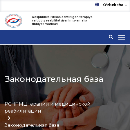
O'zbekcha
Respublika ixtisoslashtirilgan terapiya
va tibbiy reabilitatsiya ilmiy-amaliy
tibbiyot markazi
Законодательная база
РСНПМЦ терапии и медицинской
реабилитации
Законодательная база