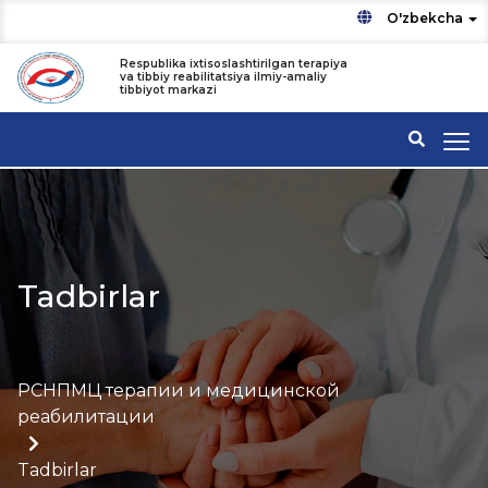
O'zbekcha
Respublika ixtisoslashtirilgan terapiya
va tibbiy reabilitatsiya ilmiy-amaliy
tibbiyot markazi
Tadbirlar
РСНПМЦ терапии и медицинской
реабилитации
Tadbirlar