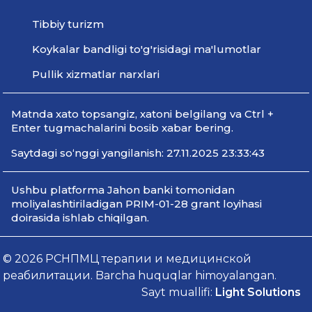
Tibbiy turizm
Koykalar bandligi to'g'risidagi ma'lumotlar
Pullik xizmatlar narxlari
Мatnda xato topsangiz, xatoni belgilang va Ctrl +
Enter tugmachalarini bosib xabar bering.
Saytdagi so‘nggi yangilanish: 27.11.2025 23:33:43
Ushbu platforma Jahon banki tomonidan
moliyalashtiriladigan PRIM-01-28 grant loyihasi
doirasida ishlab chiqilgan.
© 2026 РСНПМЦ терапии и медицинской
реабилитации. Barcha huquqlar himoyalangan.
Sayt muallifi:
Light Solutions