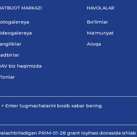
ATBUOT MARKAZI
HAVOLALAR
otogalereya
Bo'limlar
ideogalereya
Ma'muriyat
angiliklar
Aloqa
adbirlar
AV biz haqimizda
'lonlar
l + Enter tugmachalarini bosib xabar bering.
shtiriladigan PRIM-01-28 grant loyihasi doirasida ishlab 