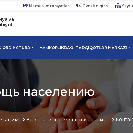
Maxsus imkoniyatlar
Ovozli o'qish
Sayt x
piya va
bbiyot
IK ORDINATURA
HAMKORLIKDAGI TADQIQOTLAR MARKAZI
ощь населению
Контак
итации
Здоровье и помощь населению