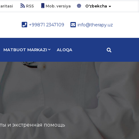
aritasi
RSS
Mob. versiya
O'zbekcha
+99871 2347109
info@therapy.uz
MATBUOT MARKAZI
ALOQA
ты и экстренная помощь