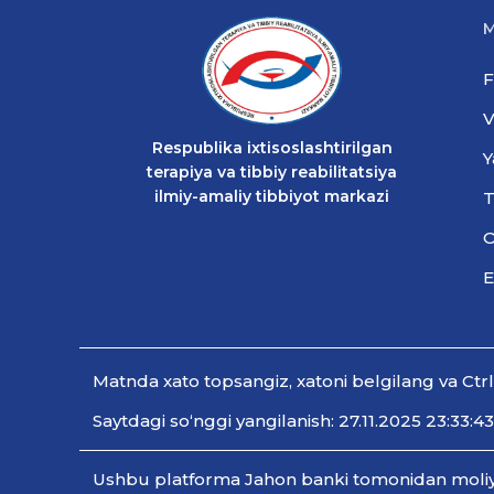
M
F
V
Respublika ixtisoslashtirilgan
Y
terapiya va tibbiy reabilitatsiya
ilmiy-amaliy tibbiyot markazi
T
O
E
Мatnda xato topsangiz, xatoni belgilang va Ctr
Saytdagi so‘nggi yangilanish: 27.11.2025 23:33:43
Ushbu platforma Jahon banki tomonidan moliyala