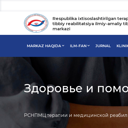
Respublika ixtisoslashtirilgan tera
tibbiy reabilitatsiya ilmiy-amaliy ti
markazi
MARKAZ HAQIDA
ILM-FAN
JURNAL
KLIN
Здоровье и пом
РСНПМЦ терапии и медицинской реабил